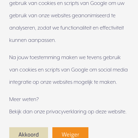
fietsend bereik je binnen
gebruik van cookies en scripts van Google om uw
10 minuten het gezellige
gebruik van onze websites geanonimiseerd te
centrum. De in 2022
analyseren, zodat we functionaliteit en effectiviteit
kunnen aanpassen.
opgeleverde complexen
Na jouw toestemming maken we tevens gebruik
bestaan in totaal uit
96
van cookies en scripts van Google om social media
appartementen
. De
integratie op onze websites mogelijk te maken.
appartementen variëren in
Meer weten?
types en prijscategorieën
Bekijk dan onze privacyverklaring op deze website.
en zijn voorzien van luxe
Akkoord
Weiger