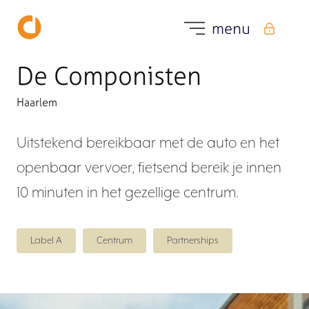
menu
menu
huur
huur
De Componisten
Haarlem
Uitstekend bereikbaar met de auto en het
Home
openbaar vervoer, fietsend bereik je innen
10 minuten in het gezellige centrum.
Voor onze huurders
Label A
Centrum
Partnerships
Partnerships