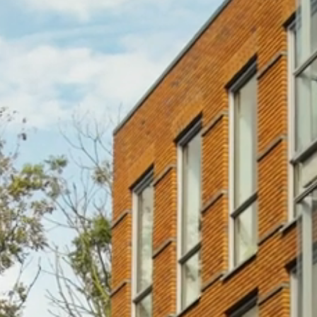
Actualiteiten
Het portfolio
Onze drijfveer
Governance
Onze duurzame doelen
Ons team
Werken bij Daelmans
Neem contact op